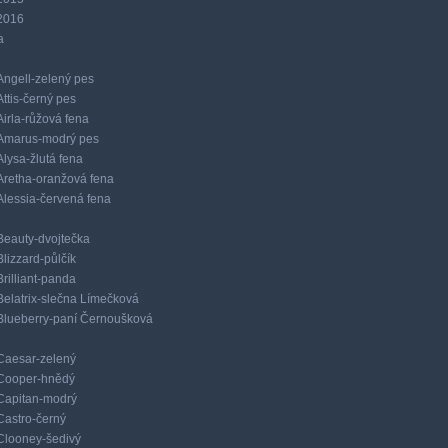
2016
a
Angell-zelený pes
Attis-černý pes
Airla-růžová fena
Amarus-modrý pes
Alysa-žlutá fena
Aretha-oranžová fena
Alessia-červená fena
Beauty-dvojtečka
Blizzard-půlčík
Brilliant-panda
Belatrix-slečna Límečková
Blueberry-paní Černoušková
Caesar-zelený
Cooper-hnědý
Capitan-modrý
Castro-černý
Clooney-šedivý