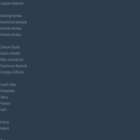
Casper-fialový
Darling-fenka
Diamond-pejsek
Dessie-fenka
Dream-fenka
Eowyn-žlutá
Erwin-modrý
Ellie-oranžová
Eischoco-fialová
Energy-růžová
Farah Sky
Finlandia
Falco
Fineas
Ferb
Grace
Galen