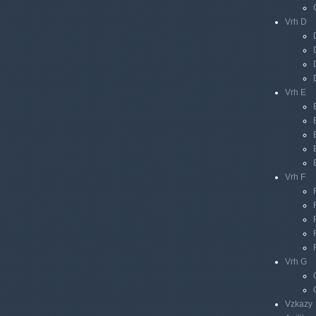
Vrh D
Vrh E
Vrh F
Vrh G
Vzkazy