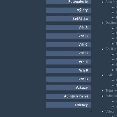
Fotogalerie
Airla In
Výlety
Štěňátka
Desiree 
Vrh A
Vrh B
Vrh C
Chilli i
Vrh D
Vrh E
Vrh F
Ervík
Vrh G
Vzkazy
Trénink
Fotogal
Agility v Brtvi
Odkazy
Výlety