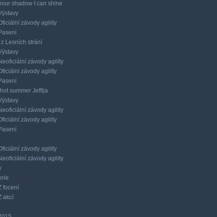
 your shadow I can shine
Výstavy
Oficiální závody agility
Pasení
z Lesních strání
Výstavy
Neoficiální závody agility
Oficiální závody agility
Pasení
n hot summer Jeffija
Výstavy
Neoficiální závody agility
Oficiální závody agility
Pasení
Oficiální závody agility
Neoficiální závody agility
y
erie
Z focení
Z akcí
2015